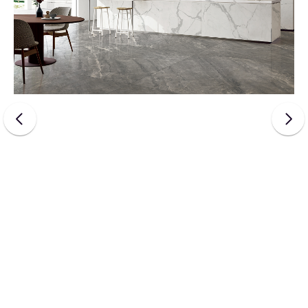
UNI
FLOOR
UNI
GUARD
UNI
TECH
UNI
WALL
SKIN
FACE
Q
STONE