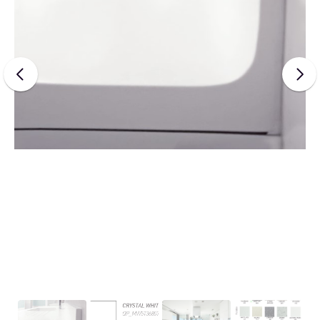
UNI
FLOOR
UNI
GUARD
UNI
TECH
UNI
WALL
SKIN
FACE
Q
STONE