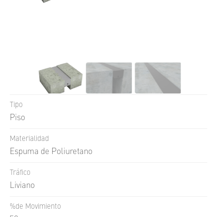
UNI
FLOOR
UNI
GUARD
UNI
TECH
UNI
WALL
SKIN
FACE
Tipo
Piso
Q
STONE
Materialidad
Espuma de Poliuretano
Tráfico
Liviano
%de Movimiento