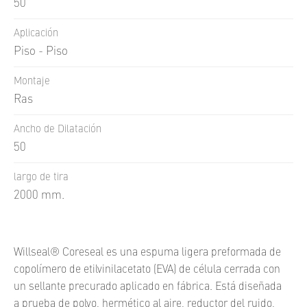
50
Aplicación
Piso - Piso
Montaje
Ras
Ancho de Dilatación
50
largo de tira
2000 mm.
Willseal® Coreseal es una espuma ligera preformada de
copolímero de etilvinilacetato (EVA) de célula cerrada con
un sellante precurado aplicado en fábrica. Está diseñada
a prueba de polvo, hermético al aire, reductor del ruido,