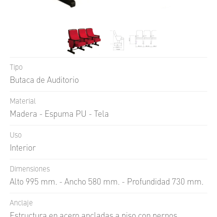
UNI
FLOOR
UNI
GUARD
UNI
TECH
Tipo
UNI
WALL
Butaca de Auditorio
SKIN
FACE
Material
Madera - Espuma PU - Tela
Q
STONE
Uso
Interior
Dimensiones
Alto 995 mm. - Ancho 580 mm. - Profundidad 730 mm.
Anclaje
Estructura en acero ancladas a piso con pernos