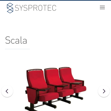
NOSOTROS
Scala
PROYECTOS
SERVICIOS
BIM
CATÁLOGO
CONTACTO
ONE
SPACE
S
CUBE