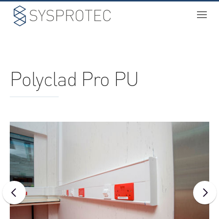
NOSOTROS
Polyclad Pro PU
PROYECTOS
SERVICIOS
BIM
CATÁLOGO
CONTACTO
ONE
SPACE
S
CUBE