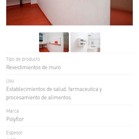
UNI
FLOOR
UNI
GUARD
UNI
TECH
UNI
WALL
Tipo de producto
SKIN
FACE
Revestimientos de muro
Q
STONE
Uso
Establecimientos de salud, farmaceutica y
procesamiento de alimentos.
Marca
Polyflor
Espesor