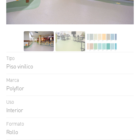
UNI
FLOOR
UNI
GUARD
UNI
TECH
UNI
WALL
Tipo
SKIN
FACE
Piso vinílico
Q
STONE
Marca
Polyflor
Uso
Interior
Formato
Rollo