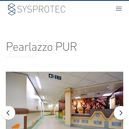
NOSOTROS
Pearlazzo PUR
PROYECTOS
SERVICIOS
BIM
CATÁLOGO
CONTACTO
ONE
SPACE
S
CUBE