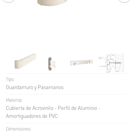
UNI
FLOOR
UNI
GUARD
UNI
TECH
UNI
WALL
SKIN
FACE
Q
STONE
Tipo
Guardamuro y Pasamanos
Material
Cubierta de Acrovinilo - Perfil de Aluminio -
Amortiguadores de PVC
Dimensiones