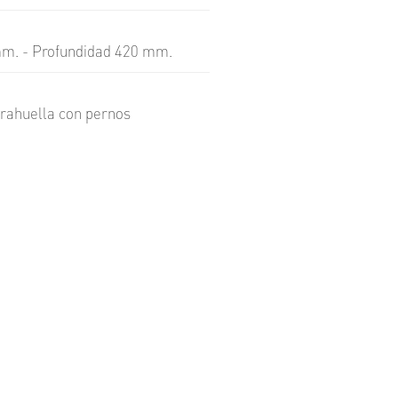
UNI
FLOOR
mm. - Profundidad 420 mm.
UNI
GUARD
UNI
TECH
ntrahuella con pernos
UNI
WALL
SKIN
FACE
Q
STONE