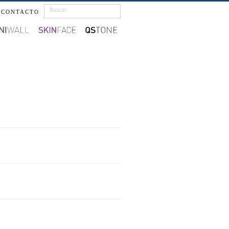
CONTACTO
NOSOTROS
PROYECTOS
SERVICIOS
BIM
CATÁLOGO
CONTACTO
ONE
SPACE
S
CUBE