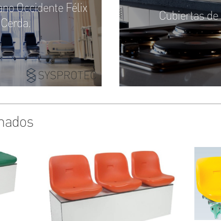
ano Occidente Félix
Cubiertas de
 Cerda.
onados