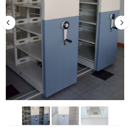
UNI
FLOOR
UNI
GUARD
UNI
TECH
UNI
WALL
SKIN
FACE
Q
STONE