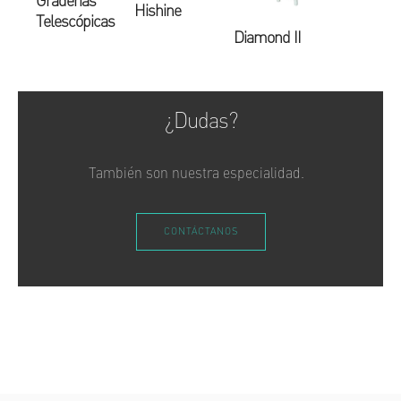
Graderías
Hishine
Telescópicas
Diamond II
¿Dudas?
También son nuestra especialidad.
CONTÁCTANOS